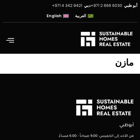
أبو ظبي
6030 666 2 971+
دبي
9421 342 4 971+
العربية
English
مازن
أبوظبي
من الأحد إلى الخميس: 9:00 صباحاً - 6:00 مساءً