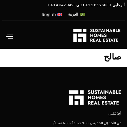
أبو ظبي
6030 666 2 971+
دبي
9421 342 4 971+
العربية
English
صالح
أبوظبي
من الأحد إلى الخميس: 9:00 صباحاً - 6:00 مساءً